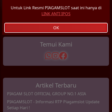
Untuk Link Resmi PIAGAMSLOT saat ini hanya di
LINK ANTI IPOS
OK
Temui Kami
Artikel Terbaru
PIAGAM SLOT OFFICIAL GROUP NO.1 ASIA
PIAGAMSLOT - Informasi RTP Piagamslot Update
Setiap Hari !