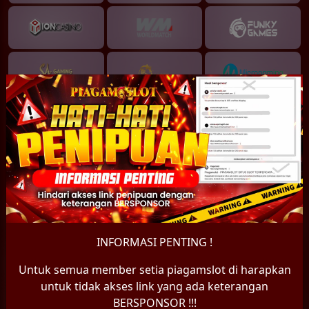
Cara Pembayaran
INFORMASI PENTING !
Untuk semua member setia piagamslot di harapkan
untuk tidak akses link yang ada keterangan
BERSPONSOR !!!