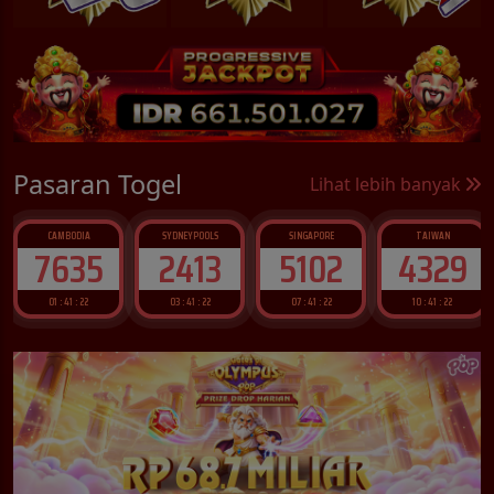
Pasaran Togel
Lihat lebih banyak
SYDNEYPOOLS
SINGAPORE
TAIWAN
HONGKONGLOTTO
2413
5102
4329
5917
03 : 41 : 21
07 : 41 : 21
10 : 41 : 21
13 : 06 : 21