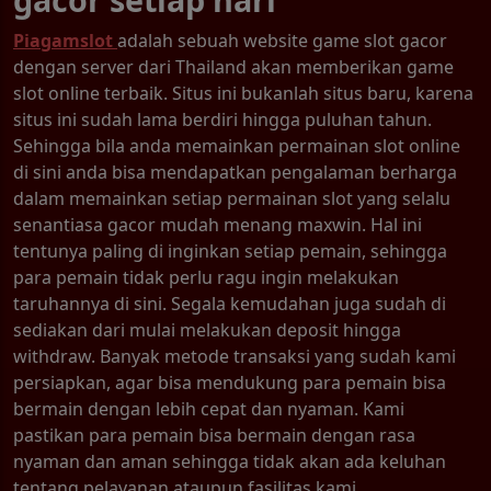
Piagamslot
adalah sebuah website game slot gacor
dengan server dari Thailand akan memberikan game
slot online terbaik. Situs ini bukanlah situs baru, karena
situs ini sudah lama berdiri hingga puluhan tahun.
Sehingga bila anda memainkan permainan slot online
di sini anda bisa mendapatkan pengalaman berharga
dalam memainkan setiap permainan slot yang selalu
senantiasa gacor mudah menang maxwin. Hal ini
tentunya paling di inginkan setiap pemain, sehingga
para pemain tidak perlu ragu ingin melakukan
taruhannya di sini. Segala kemudahan juga sudah di
sediakan dari mulai melakukan deposit hingga
withdraw. Banyak metode transaksi yang sudah kami
persiapkan, agar bisa mendukung para pemain bisa
bermain dengan lebih cepat dan nyaman. Kami
pastikan para pemain bisa bermain dengan rasa
nyaman dan aman sehingga tidak akan ada keluhan
tentang pelayanan ataupun fasilitas kami.