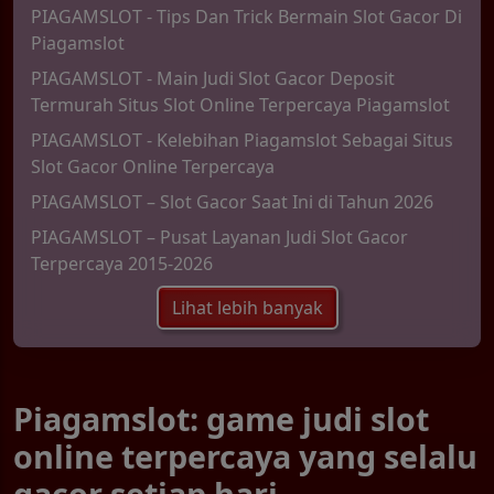
PIAGAMSLOT - Tips Dan Trick Bermain Slot Gacor Di
Piagamslot
PIAGAMSLOT - Main Judi Slot Gacor Deposit
Termurah Situs Slot Online Terpercaya Piagamslot
PIAGAMSLOT - Kelebihan Piagamslot Sebagai Situs
Slot Gacor Online Terpercaya
PIAGAMSLOT – Slot Gacor Saat Ini di Tahun 2026
PIAGAMSLOT – Pusat Layanan Judi Slot Gacor
Terpercaya 2015-2026
Lihat lebih banyak
Piagamslot: game judi slot
online terpercaya yang selalu
gacor setiap hari